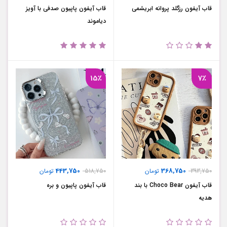
قاب آیفون رزگلد پروانه ابریشمی
قاب آیفون پاپیون صدفی با آویز
دیاموند
15٪
7٪
443,750
368,750
393,750
تومان
518,750
تومان
قاب آیفون Choco Bear با بند
قاب آیفون پاپیون و بره
هدیه