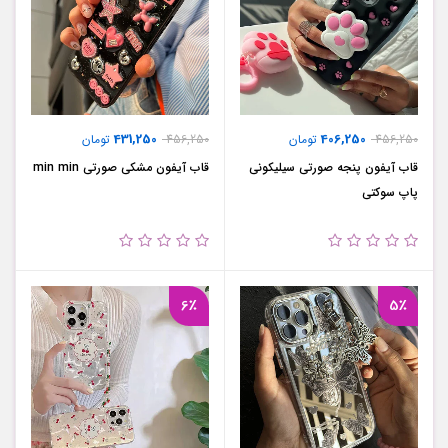
431,250
406,250
456,250
تومان
456,250
تومان
قاب آیفون پنجه صورتی سیلیکونی
قاب آیفون مشکی صورتی min min
پاپ سوکتی
6٪
5٪