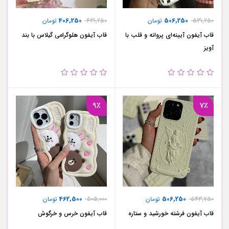
406,250
506,250
531,250
تومان
431,250
تومان
قاب آیفون آیینه‌ای پروانه و قلب با
قاب آیفون هلوگرامی گیلاس با بند
آویز
9٪
7٪
462,500
506,250
543,750
تومان
505,000
تومان
قاب آیفون فرشته خورشید و ستاره
قاب آیفون خرس و خرگوش