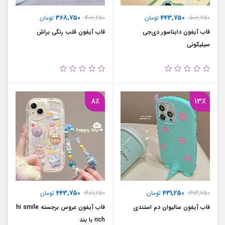
368,750
443,750
506,250
تومان
406,250
تومان
قاب آیفون دایناسور دی‌جی
قاب آیفون قلب رنگی براش
سیلیکونی
8٪
13٪
443,750
431,250
493,750
تومان
481,250
تومان
قاب آیفون سالیوان دم استندی
قاب آیفون عروس برجسته hi smile
rich با بند