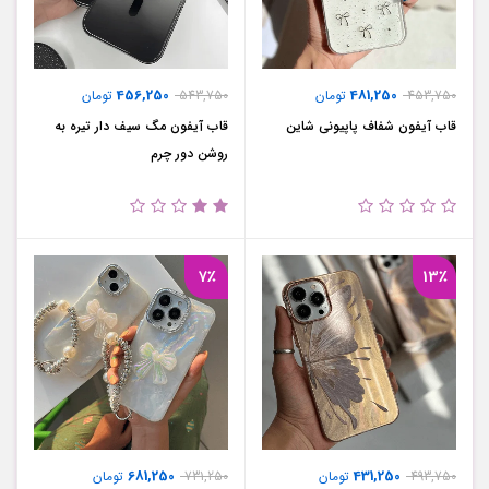
456,250
481,250
453,750
تومان
543,750
تومان
قاب آیفون شفاف پاپیونی شاین
قاب آیفون مگ سیف دار تیره به
روشن دور چرم
7٪
13٪
681,250
431,250
493,750
تومان
731,250
تومان