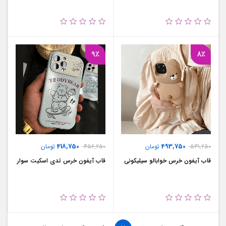
9٪
8٪
418,750
493,750
531,250
تومان
456,250
تومان
قاب آیفون خرس خوابالو سیلیکونی
قاب آیفون خرس تدی اسکیت سوار