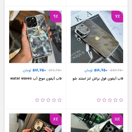
9٪
7٪
518,750
518,750
556,250
تومان
568,750
تومان
قاب آیفون فول براش لنز استند شو
قاب آیفون موج آب water waves
6٪
11٪