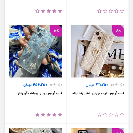
10٪
8٪
456,250
931,250
1,006,250
تومان
506,250
تومان
قاب آیفون کیف چرمی شنل بند بلند
قاب آیفون پر و پروانه نگین‌دار