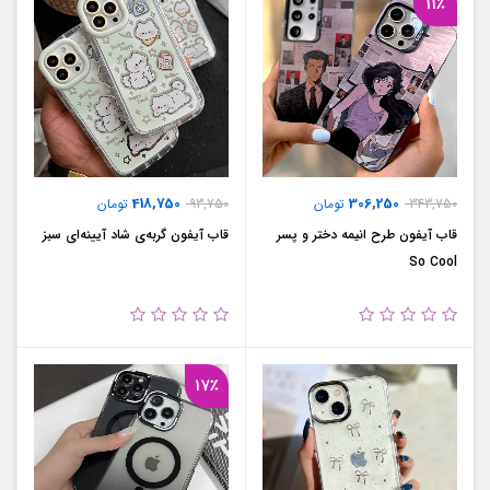
11٪
418,750
306,250
343,750
تومان
93,750
تومان
قاب آیفون طرح انیمه دختر و پسر
قاب آیفون گربه‌ی شاد آیینه‌ای سبز
So Cool
17٪