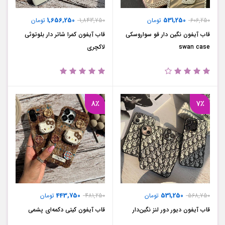
1,656,250
531,250
606,250
تومان
1,843,750
تومان
قاب آیفون نگین دار قو سواروسکی
قاب آیفون کمرا شاتر دار بلوتوثی
swan case
لاکچری
8٪
7٪
443,750
531,250
568,750
تومان
481,250
تومان
قاب آیفون دیور دور لنز نگین‌دار
قاب آیفون کیتی دکمه‌ای پشمی