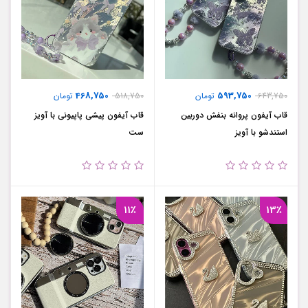
468,750
593,750
643,750
تومان
518,750
تومان
قاب آیفون پروانه بنفش دوربین
قاب آیفون پیشی پاپیونی با آویز
استندشو با آویز
ست
11٪
13٪