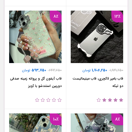
8٪
12٪
593,750
1,706,250
1,931,250
تومان
643,750
تومان
قاب بامپر لاکچری، قاب مینیمالیست
قاب آیفون گل و پروانه زمینه صدفی
دو تیکه
دوربین استندشو با آویز
10٪
8٪