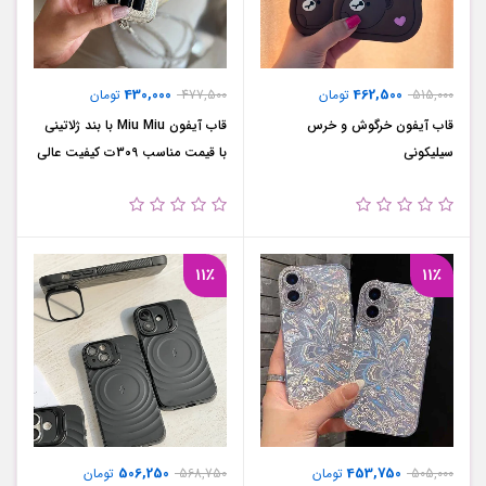
430,000
462,500
515,000
تومان
477,500
تومان
قاب آیفون خرگوش و خرس
قاب آیفون Miu Miu با بند ژلاتینی
سیلیکونی
با قیمت مناسب 309ت کیفیت عالی
11٪
11٪
506,250
453,750
505,000
تومان
568,750
تومان