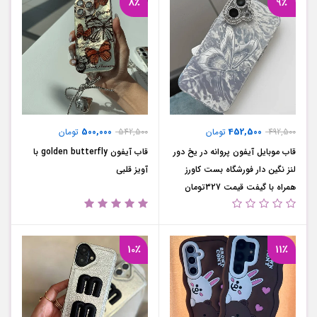
8٪
9٪
500,000
452,500
492,500
تومان
542,500
تومان
قاب موبایل آیفون پروانه در یخ دور
قاب آیفون golden butterfly با
لنز نگین دار فورشگاه بست کاورز
آویز قلبی
همراه با گیفت قیمت 327تومان
10٪
11٪