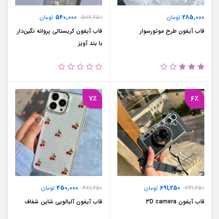
540,000
285,000
تومان
586,250
تومان
قاب آیفون طرح موتور‌سوار
قاب آیفون کریستالی پروانه نگین‌دار
با بند آویز
7٪
6٪
450,000
691,250
731,250
تومان
481,250
تومان
قاب آیفون 3D camera
قاب آیفون آلبالویی شاین شفاف