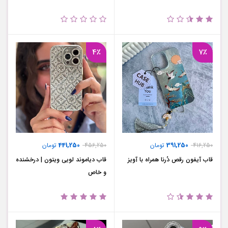
4٪
7٪
441,250
391,250
416,250
تومان
456,250
تومان
قاب آیفون رقص دُرنا همراه با آویز
قاب دیاموند لویی ویتون | درخشنده
و خاص