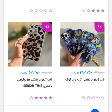
9٪
9٪
531,250
393,750
431,250
تومان
581,250
تومان
قاب آیفون نقاشی گربه ون گوگ
قاب آیفون پلنگی هولوگرامی
لاکچری SENIOR TIME