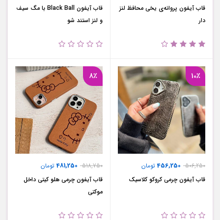
قاب آیفون پروانه‌ی یخی محافظ لنز
قاب آیفون Black Ball با مگ سیف
دار
و لنز استند شو
8٪
10٪
481,250
456,250
506,250
تومان
518,750
تومان
قاب آیفون چرمی کروکو کلاسیک
قاب آیفون چرمی هلو کیتی داخل
موکتی