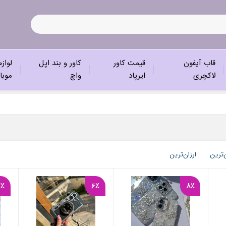
قاب آیفون
قیمت کاور
کاور و بند اپل
لواز
لاکچری
ایرپاد
واچ
موبا
‌ترین
ارزان‌ترین
7٪
6٪
8٪