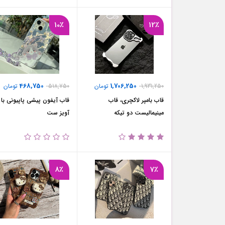
10٪
12٪
468,750
1,706,250
1,931,250
تومان
518,750
تومان
قاب بامپر لاکچری، قاب
قاب آیفون پیشی پاپیونی با
مینیمالیست دو تیکه
آویز ست
8٪
7٪