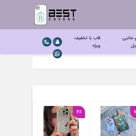
م جانبی
قاب با تخفیف
یل
ویژه
4٪