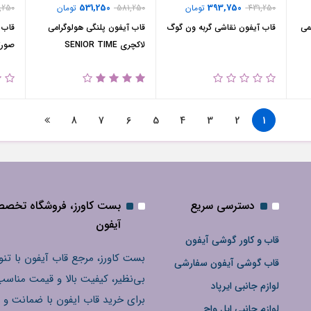
531,250
393,750
431,250
تومان
581,250
تومان
,250
می
قاب آیفون نقاشی گربه ون گوگ
قاب آیفون پلنگی هولوگرامی
قاب 
لاکچری SENIOR TIME
صورت
8
7
6
5
4
3
2
1
دسترسی سریع
بست کاورز، فروشگاه تخص
آیفون
قاب و کاور گوشی آیفون
بست کاورز، مرجع قاب آیفون با تنو
قاب گوشی آیفون سفارشی
بی‌نظیر، کیفیت بالا و قیمت مناسب
لوازم جانبی ایرپاد
برای خرید قاب ایفون با ضمانت و 
لوازم جانبی اپل واچ