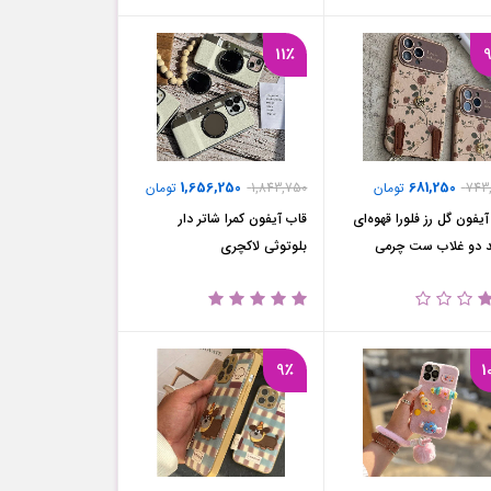
11٪
1,656,250
681,250
743
تومان
1,843,750
تومان
یفون گل رز فلورا قهوه‌ای
قاب آیفون کمرا شاتر دار
ند دو غلاب ست چرمی
بلوتوثی لاکچری
9٪
1