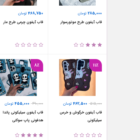
468,750
285,000
تومان
تومان
قاب آیفون طرح موتور‌سوار
قاب آیفون چرمی طرح مار
8٪
11٪
455,000
462,500
515,000
تومان
490,000
تومان
قاب آیفون خرگوش و خرس
قاب آیفون سیلیکونی پاندا
سیلیکونی
هدفونی پاپ سوکتی