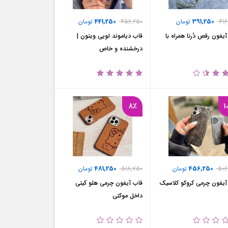
441,250
391,250
416
تومان
456,250
تومان
یفون رقص دُرنا همراه با
قاب دیاموند لویی ویتون |
درخشنده و خاص
8٪
1
481,250
456,250
506
تومان
518,750
تومان
آیفون چرمی کروکو کلاسیک
قاب آیفون چرمی هلو کیتی
داخل موکتی