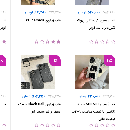
691,250
540,000
586,250
تومان
731,250
تومان
,250
قاب آیفون کریستالی پروانه
قاب آیفون 3D camera
قاب آ
نگین‌دار با بند آویز
آویز
0٪
11٪
10٪
506,250
430,000
477,500
تومان
568,750
تومان
,250
قاب آیفون Miu Miu با بند
قاب آیفون Black Ball با مگ
قاب 
ژلاتینی با قیمت مناسب 309ت
سیف و لنز استند شو
کیفیت عالی