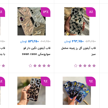
9٪
13٪
8٪
531,250
493,750
531,250
تومان
606,250
تومان
,750
قاب آیفون گل رز زمینه مخمل
قاب آیفون نگین دار قو
قاب آ
سبز
سواروسکی swan case
با ب
0٪
9٪
9٪