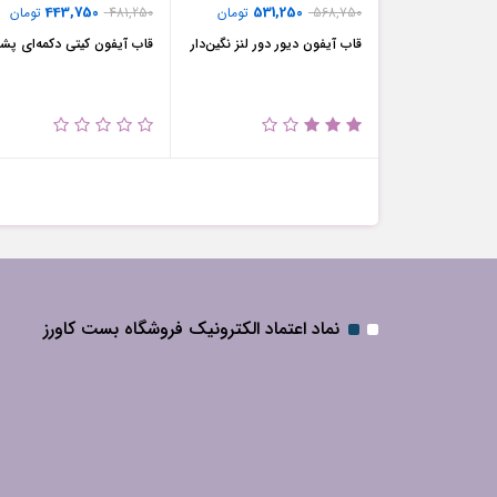
443,750
531,250
568,750
تومان
481,250
تومان
قاب آیفون دیور دور لنز نگین‌دار
قاب آیفون کیتی دکمه‌ای پش
نماد اعتماد الکترونیک فروشگاه بست کاورز