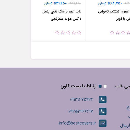
531,250
568,750
631
تومان
581,250
تومان
آیفون شکلات کاموایی
قاب آیفون سگ آقای پتیبل
ی با آویز
داکس هوند شطرنجی
صی قاب
ارتباط با بست کاورز
09129675932
ع
09353266617
info@bestcovers.ir
ارسال