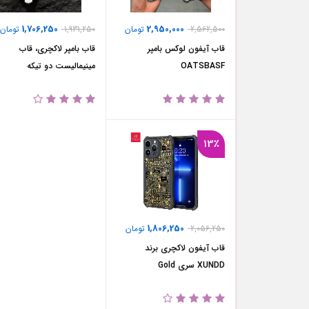
1,706,250
2,950,000
2,562,500
تومان
1,931,250
تومان
قاب آیفون لوکس بامپر
قاب بامپر لاکچری، قاب
OATSBASF
مینیمالیست دو تیکه
13٪
1,806,250
2,056,250
تومان
قاب آیفون لاکچری برند
XUNDD سری Gold