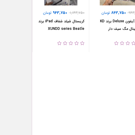
943,750
843,750
943
تومان
1,143,750
تومان
قاب آیفون Deluxe برند KD
کریستال شیلد شفاف iPad برند
ینال مگ سیف دار
XUNDD series Beatle