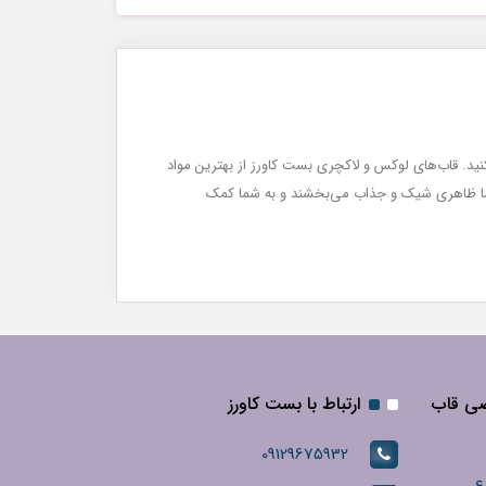
نید. قاب‌های لوکس و لاکچری بست کاورز از بهترین مواد
 شما ظاهری شیک و جذاب می‌بخشند و به شما کمک
صی قاب
ارتباط با بست کاورز
09129675932
ع