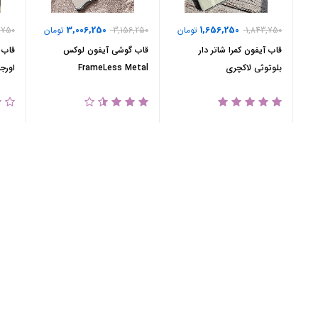
3,006,250
1,656,250
1,843,750
تومان
3,156,250
تومان
,750
قاب آیفون کمرا شاتر دار
قاب گوشی آیفون لوکس
بلوتوثی لاکچری
FrameLess Metal
اورج