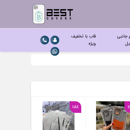
م جانبی
قاب با تخفیف
یل
ویژه
18٪
1