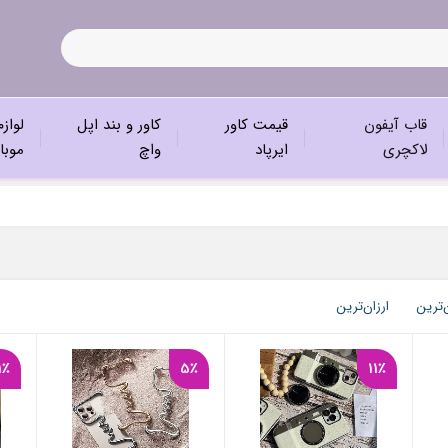
قاب آیفون
قیمت کاور
کاور و بند اپل
لواز
لاکچری
ایرپاد
واچ
موبا
‌ترین
ارزان‌ترین
1٪
5٪
11٪