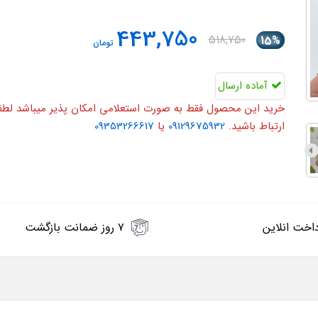
443,750
518,750
15%
تومان
آماده ارسال
خرید این محصول فقط به صورت استعلامی امکان پذیر میباشد لطفا ی
ارتباط باشید.
09129675932
یا
09353266617
اخت انلاین
۷ روز ضمانت بازگشت