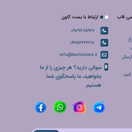
صی قاب
ارتباط با بست کاورز
09129675932
ع
09353266617
info@bestcovers.ir
ارسال
سوالی دارید؟ هر چیزی را از ما
کنید.
بخواهید، ما پاسخگوی شما
هستیم