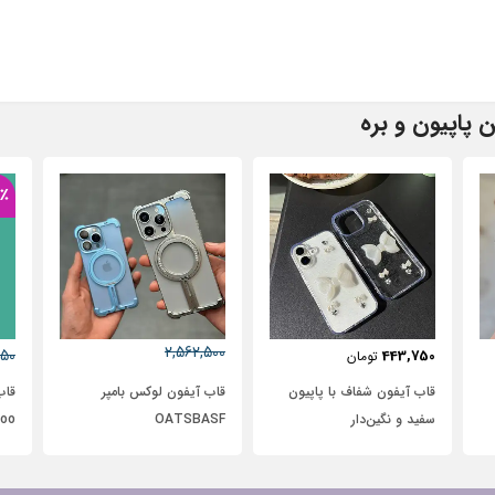
 پاپیون و بره
57٪
2,562,500
631,250
272,500
تومان
2,950,000
تومان
ون
قاب آیفون لوکس بامپر
قاب گوشی آیفون 12 چوبی
OATSBASF
Bomboo طرح نیم رخ