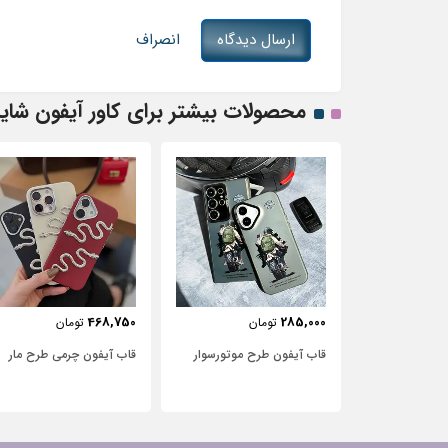
ارسال دیدگاه
انصراف
محصولات بیشتر برای کاور آیفون شاین
443,750
468,750
ومان
تومان
تومان
طرح موتور‌سوار
قاب آیفون چرمی طرح مار
قاب آیفون شفاف با پاپی
سفید و نگین‌دار