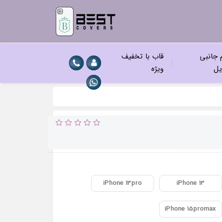
م جانبی
قاب با تخفیف
یل
ویژه
iPhone 13pro
iPhone 13
iPhone 15promax