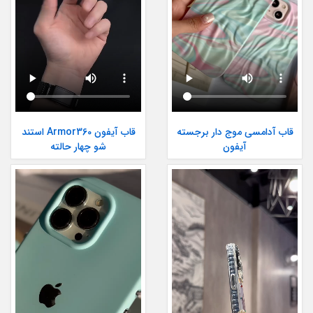
قاب آدامسی موج دار برجسته
قاب آیفون Armor360 استند
آیفون
شو چهار حالته