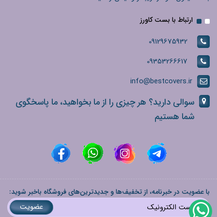
ارتباط با بست کاورز
09129675932
09353266617
info@bestcovers.ir
سوالی دارید؟ هر چیزی را از ما بخواهید، ما پاسخگوی
شما هستیم
با عضویت در خبرنامه، از تخفیف‌ها و جدیدترین‌های فروشگاه باخبر شوید:
عضویت