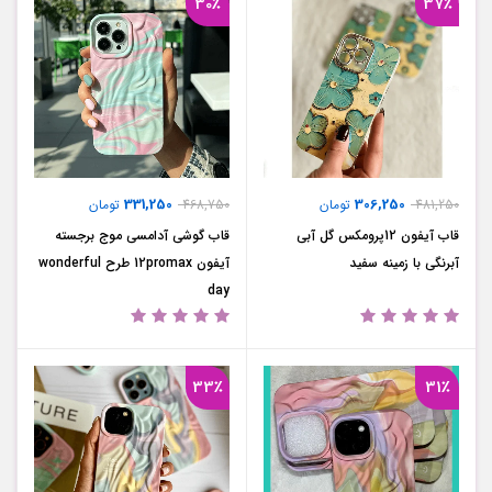
30٪
37٪
331,250
306,250
481,250
تومان
468,750
تومان
قاب آیفون 12پرومکس گل آبی
قاب گوشی آدامسی موج برجسته
آبرنگی با زمینه سفید
آیفون 12promax طرح wonderful
day
33٪
31٪