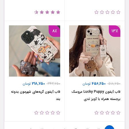
8٪
13٪
318,750
456,250
518,750
تومان
343,750
تومان
قاب آیفون Lucky Puppy عروسک
قاب آیفون گربه‌های شهرمون بدونه
برجسته همراه با آویز تدی
بند