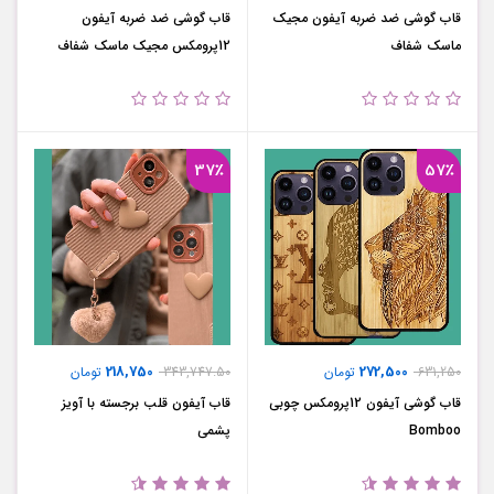
قاب گوشی ضد ضربه آیفون مجیک
قاب گوشی ضد ضربه آیفون
ماسک شفاف
12پرومکس مجیک ماسک شفاف
37٪
57٪
218,750
272,500
631,250
تومان
343,747.50
تومان
قاب گوشی آیفون 12پرومکس چوبی
قاب آیفون قلب برجسته با آویز
Bomboo
پشمی