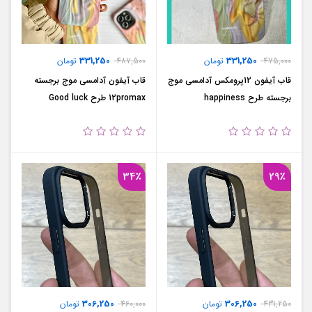
331,250
331,250
475,000
تومان
487,500
تومان
قاب آیفون 12پرومکس آدامسی موج
قاب آیفون آدامسی موج برجسته
برجسته طرح happiness
12promax طرح Good luck
34٪
29٪
306,250
306,250
431,250
تومان
460,000
تومان