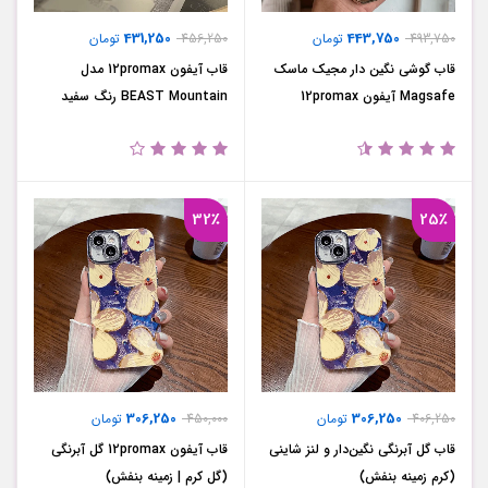
431,250
443,750
493,750
تومان
456,250
تومان
قاب گوشی نگین دار مجیک ماسک
قاب آیفون 12promax مدل
Magsafe آیفون 12promax
BEAST Mountain رنگ سفید
32٪
25٪
306,250
306,250
406,250
تومان
450,000
تومان
قاب گل آبرنگی نگین‌دار و لنز شاینی
قاب آیفون 12promax گل آبرنگی
(کرم زمینه بنفش)
(گل کرم | زمینه بنفش)