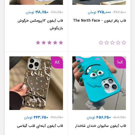
218,750
275,000
382,500
تومان
281,250
تومان
قاب پافر ایفون - The North Face
قاب آیفون 12پرومکس خرگوش
بازیگوش
8٪
10٪
443,750
456,250
506,250
تومان
481,250
تومان
قاب آیفون سالیوان خندان شاخدار
قاب آیفون آینه‌ای قلب گیلاسی