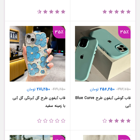
35٪
35٪
281,250
256,250
393,750
تومان
431,250
تومان
قاب گوشی آیفون طرح Blue Curve
قاب آیفون طرح گل آبرنگی گل آبی
آبی
با زمینه سفید