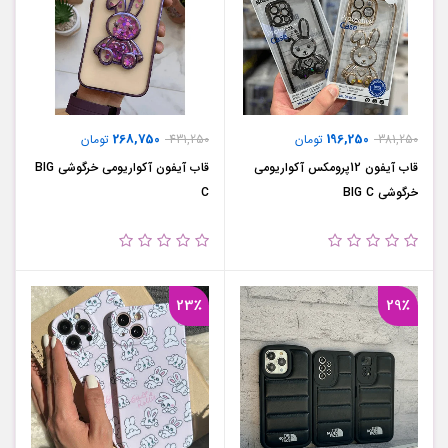
268,750
196,250
381,250
تومان
431,250
تومان
قاب آیفون 12پرومکس آکواریومی
قاب آیفون آکواریومی خرگوشی BIG
خرگوشی BIG C
C
23٪
29٪