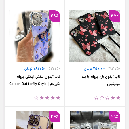
48٪
37٪
281,250
250,000
393,750
تومان
531,250
تومان
قاب آیفون باغ پروانه با بند
قاب آیفون بنفش آبرنگی پروانه
سیلیکونی
نگین‌دار | Golden Butterfly Style
38٪
49٪