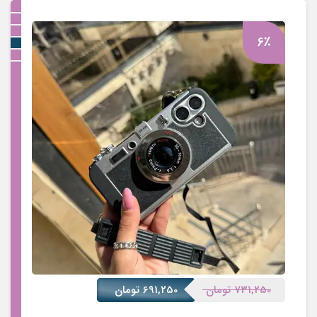
8٪
6٪
731,250
تومان
691,250
تومان