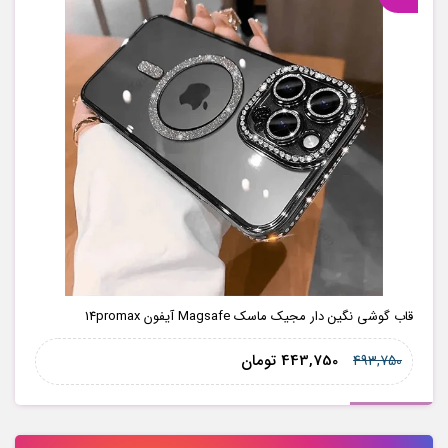
قاب گوشی نگین دار مجیک ماسک Magsafe آیفون 14promax
443,750
تومان
493,750