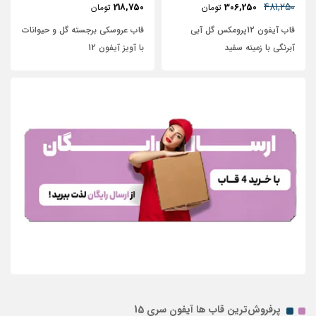
481,250
218,750
306,250
تومان
تومان
قاب آیفون 12پرومکس گل آبی
قاب عروسکی برجسته گل و حیوانات
آبرنگی با زمینه سفید
با آویز آیفون 12
پرفروش‌ترین قاب ها آیفون سری 15