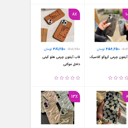
8٪
1
481,250
456,250
506
تومان
518,750
تومان
آیفون چرمی کروکو کلاسیک
قاب آیفون چرمی هلو کیتی
داخل موکتی
13٪