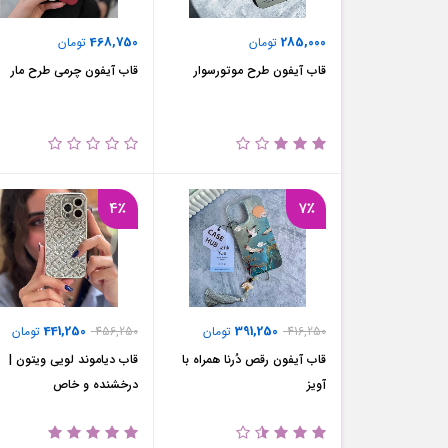
468,750
285,000
تومان
تومان
قاب آیفون طرح موتور‌سوار
قاب آیفون چرمی طرح مار
4٪
7٪
441,250
391,250
416,250
تومان
456,250
تومان
قاب آیفون رقص دُرنا همراه با
قاب دیاموند لویی ویتون |
آویز
درخشنده و خاص