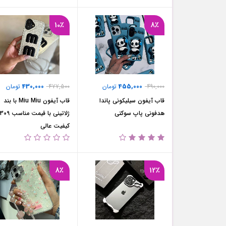
10٪
8٪
430,000
455,000
490,000
تومان
477,500
تومان
قاب آیفون سیلیکونی پاندا
قاب آیفون Miu Miu با بند
هدفونی پاپ سوکتی
کیفیت عالی
8٪
12٪