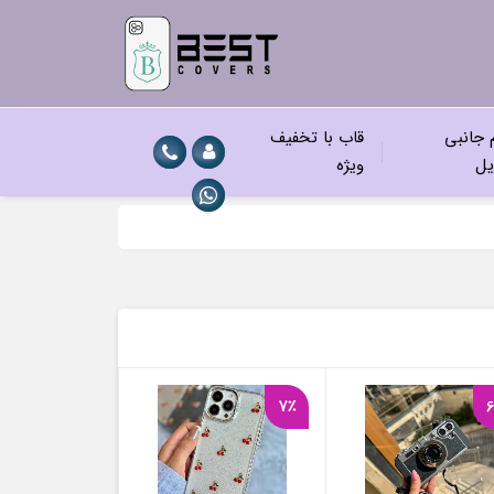
م جانبی
قاب با تخفیف
یل
ویژه
7٪