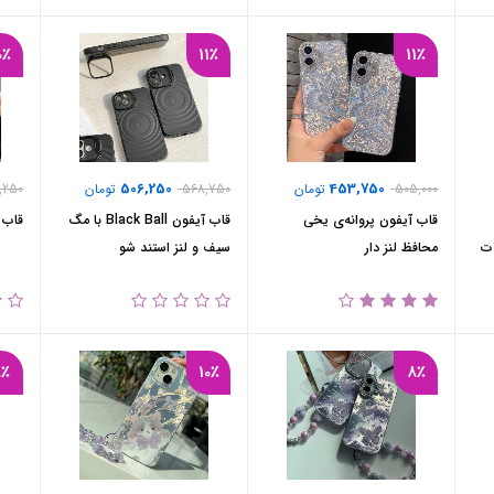
0٪
11٪
11٪
506,250
453,750
505,000
تومان
568,750
تومان
,250
قاب آیفون پروانه‌ی یخی
قاب آیفون Black Ball با مگ
قاب 
ژلاتینی با قیمت مناسب 309ت
محافظ لنز دار
سیف و لنز استند شو
8٪
10٪
8٪