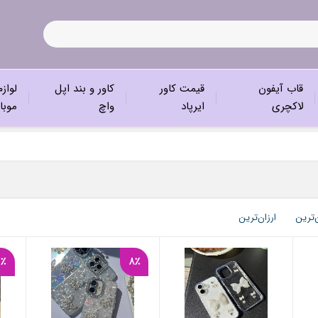
قاب آیفون
قیمت کاور
کاور و بند اپل
لواز
لاکچری
ایرپاد
واچ
موبا
‌ترین
ارزان‌ترین
6٪
8٪