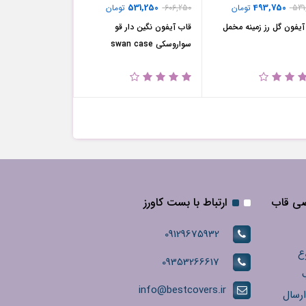
531,250
493,750
531
تومان
606,250
تومان
آیفون گل رز زمینه مخمل
قاب آیفون نگین دار قو
سواروسکی swan case
صی قاب
ارتباط با بست کاورز
09129675932
ع
09353266617
info@bestcovers.ir
ارسال