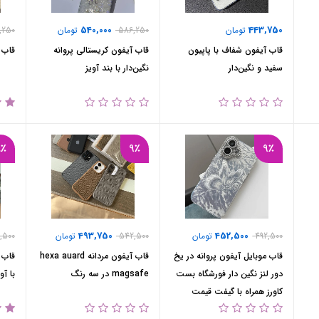
540,000
443,750
تومان
586,250
تومان
,250
قاب آیفون شفاف با پاپیون
قاب آیفون کریستالی پروانه
قاب آیف
سفید و نگین‌دار
نگین‌دار با بند آویز
8٪
9٪
9٪
493,750
452,500
492,500
تومان
542,500
تومان
,500
قاب موبایل آیفون پروانه در یخ
قاب آیفون مردانه hexa auard
دور لنز نگین دار فورشگاه بست
magsafe در سه رنگ
با آو
کاورز همراه با گیفت قیمت
327تومان