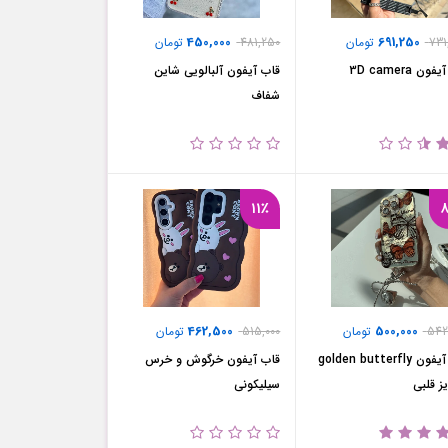
450,000
691,250
731
تومان
481,250
تومان
ون 3D camera
قاب آیفون آلبالویی شاین
شفاف
11٪
462,500
500,000
542
تومان
515,000
تومان
قاب آیفون golden butterfly
قاب آیفون خرگوش و خرس
یز قلبی
سیلیکونی