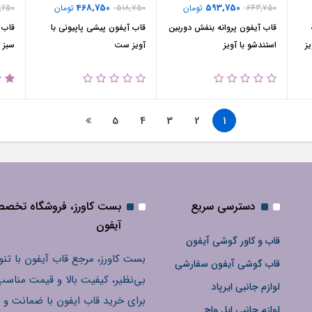
468,750
593,750
643,750
تومان
518,750
تومان
,250
قاب آیفون پروانه بنفش دوربین
قاب آیفون پیشی پاپیونی با
قاب 
ز
استندشو با آویز
آویز ست
سبز
5
4
3
2
1
دسترسی سریع
بست کاورز، فروشگاه تخص
آیفون
قاب و کاور گوشی آیفون
بست کاورز، مرجع قاب آیفون با تنو
قاب گوشی آیفون سفارشی
بی‌نظیر، کیفیت بالا و قیمت مناسب
لوازم جانبی ایرپاد
برای خرید قاب ایفون با ضمانت و 
لوازم جانبی اپل واچ