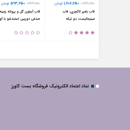
593,750
1,706,250
1,931,250
تومان
643,750
تومان
قاب بامپر لاکچری، قاب
قاب آیفون گل و پروانه زمینه
مینیمالیست دو تیکه
صدفی دوربین استندشو با آوی
نماد اعتماد الکترونیک فروشگاه بست کاورز