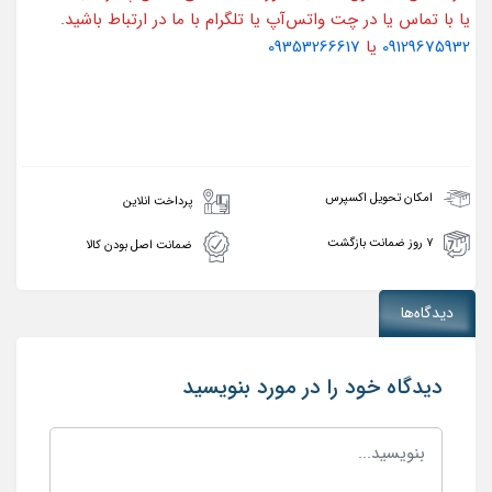
یا با تماس یا در چت واتس‌آپ یا تلگرام با ما در ارتباط باشید.
09129675932
یا
09353266617
امکان تحویل اکسپرس
پرداخت انلاین
۷ روز ضمانت بازگشت
ضمانت اصل بودن کالا
دیدگاه‌ها
دیدگاه خود را در مورد بنویسید