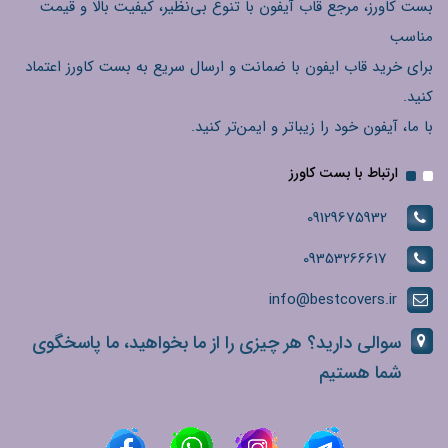
بست کاورز، مرجع قاب آیفون با تنوع بی‌نظیر، کیفیت بالا و قیمت
مناسب
برای خرید قاب ایفون با ضمانت و ارسال سریع به بست کاورز اعتماد
کنید.
با ما، آیفون خود را زیباتر و ایمن‌تر کنید.
ارتباط با بست کاورز
09129675932
09353266617
info@bestcovers.ir
سوالی دارید؟ هر چیزی را از ما بخواهید، ما پاسخگوی
شما هستیم