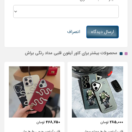
ارسال دیدگاه
انصراف
محصولات بیشتر برای کاور آیفون قلبی مداد رنگی براش
443,750
468,750
تومان
تومان
قاب آیفون چرمی طرح مار
قاب آیفون شفاف با پاپیون سفید و