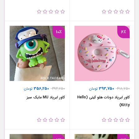
10٪
6٪
356,250
393,750
418,750
تومان
393,750
تومان
کاور ایرپاد دونات هلو کیتی (Hello
کاور ایرپاد MU مایک سبز
Kitty)