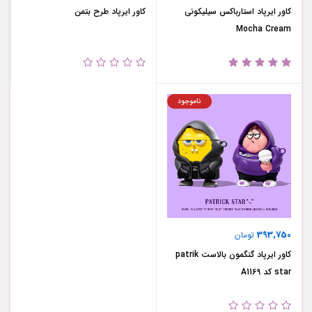
کاور ایرپاد استارباکس سیلیکونی
کاور ایرپاد طرح بتمن
Mocha Cream
ناموجود
393,750
تومان
کاور ایرپاد گنگمون بالاست patrik
star کد A1169