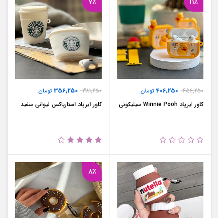
7٪
11٪
356,250
406,250
456,250
تومان
381,250
تومان
کاور ایرپاد Winnie Pooh سیلیکونی
کاور ایرپاد استارباکس لیوانی سفید
8٪