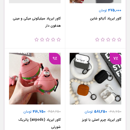
475,000
تومان
کاور ایرپاد آلبالو شاین
کاور ایرپاد سیلیکونی میکی و مینی
هدفون دار
9٪
7٪
418,750
581,250
618,750
تومان
456,250
تومان
کاور ایرپاد چرم اصلی با اویز
کاور ایرپاد (airpods) پاتریک
شورتی