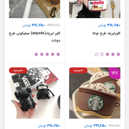
318,750
318,750
تومان
343,750
تومان
کاورایرپاد طرح نوتلا
کاور ایرپاد(airpods) سیلیکونی طرح
دونات
ناموجود
ناموجود
14٪
318,750
331,250
381,250
تومان
تومان