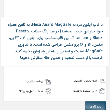
با قاب آیفون مردانه Hexa Auard MagSafe، به تلفن همراه
خود جلوه‌ای خاص بخشید! در سه رنگ جذاب: Desert،
Black و Titanium، این قاب مناسب برای آیفون 13، 13 پرو
مکس، 16 و 16 پرو مکس طراحی شده است. با فناوری
MagSafe، امنیت و استایل را به‌طور همزمان تجربه کنید.
فرصت را از دست ندهید و همین حالا سفارش دهید!
امکان تحویل اکسپرس
پرداخت انلاین
۷ روز ضمانت بازگشت
ضمانت اصل بودن کالا
دیدگاه‌ها