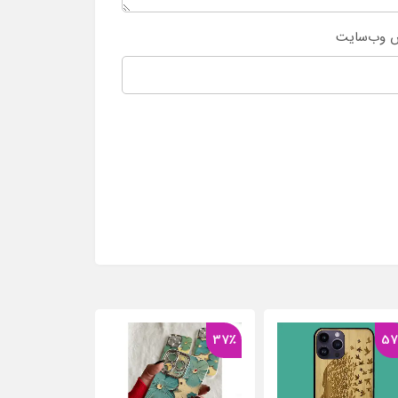
 وب‌سایت
37٪