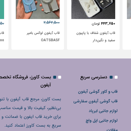
2,562,500
631,250
272,500
تومان
2,950,000
تومان
 با پاپیون
قاب آیفون لوکس بامپر
قاب گوشی آیفون 12 چوبی
OATSBASF
Bomboo طرح نیم رخ
دسترسی سریع
بست کاورز، فروشگاه تخص
آیفون
قاب و کاور گوشی آیفون
بست کاورز، مرجع قاب آیفون با تنو
قاب گوشی آیفون سفارشی
بی‌نظیر، کیفیت بالا و قیمت مناسب
لوازم جانبی ایرپاد
برای خرید قاب ایفون با ضمانت و 
لوازم جانبی اپل واچ
سریع به بست کاورز اعتماد کنید.
مقالات