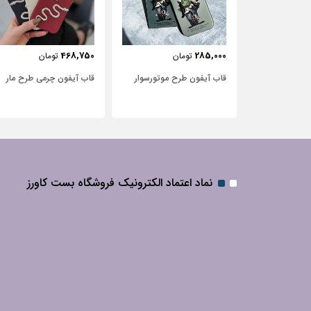
443,750
468,750
285,0
تومان
تومان
تومان
ب آیفون طرح موتور‌سوار
قاب آیفون چرمی طرح مار
قاب آیفون شفاف
سفید و نگین‌دار
نماد اعتماد الکترونیک فروشگاه بست کاورز