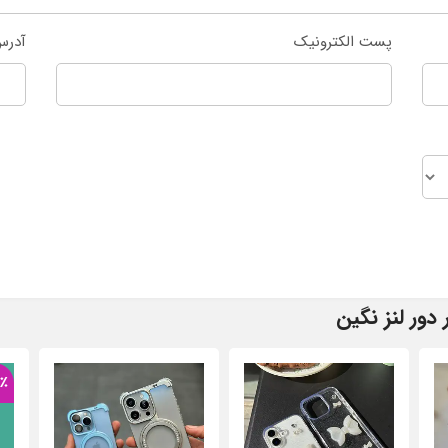
پست الکترونیک
آدرس
دور لنز نگین
57٪