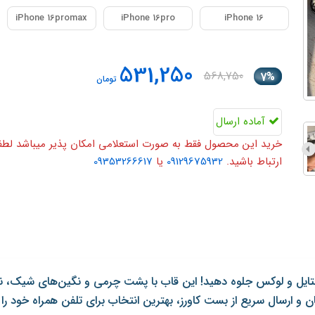
iPhone 16promax
iPhone 16pro
iPhone 16
531,250
568,750
7%
تومان
آماده ارسال
خرید این محصول فقط به صورت استعلامی امکان پذیر میباشد لطفا ی
ارتباط باشید.
09129675932
یا
09353266617
با استایل و لوکس جلوه دهید! این قاب با پشت چرمی و نگین‌های شیک، ن