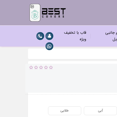
م جانبی
قاب با تخفیف
یل
ویژه
آبی
طلایی