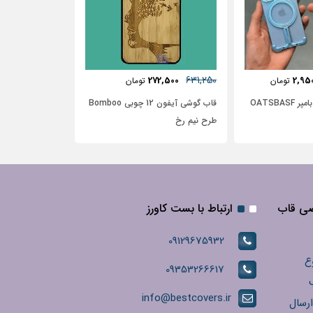
481,250
631,250
6,250
272,500
2,95
تومان
تومان
OATSBA
قاب گوشی آیفون 12 چوبی Bomboo
طرح نیم رخ
گل آبی با زمینه 
صی قاب
ارتباط با بست کاورز
09129675932
ع
09353266617
info@bestcovers.ir
ارسال