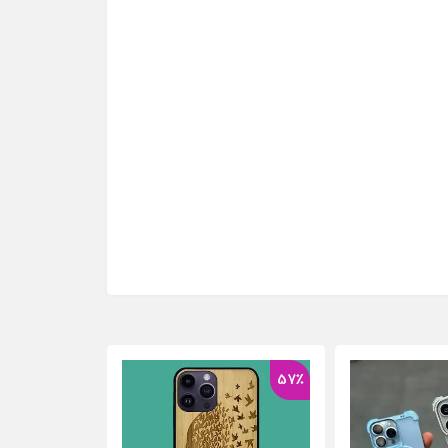
37٪
57٪