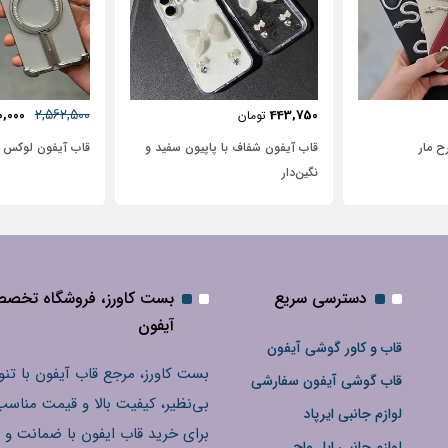
2,562,500
0,000
443,750
تومان
ح مار
قاب آیفون شفاف با پاپیون سفید و
قاب آیفون لوکس بامپر SF
نگین‌دار
دسترسی سریع
بست کاورز، فروشگاه تخص
آیفون
قاب و کاور گوشی آیفون
بست کاورز، مرجع قاب آیفون با تنو
قاب گوشی آیفون سفارشی
بی‌نظیر، کیفیت بالا و قیمت مناسب
لوازم جانبی ایرپاد
برای خرید قاب ایفون با ضمانت و 
لوازم جانبی اپل واچ