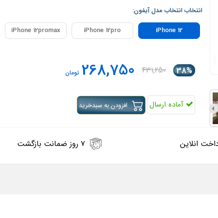
انتخاب انتخاب مدل آیفون:
iPhone 12promax
iPhone 12pro
iPhone 12
268,750
431,250
38%
تومان
آماده ارسال
افزودن به سبدخرید
اخت انلاین
۷ روز ضمانت بازگشت