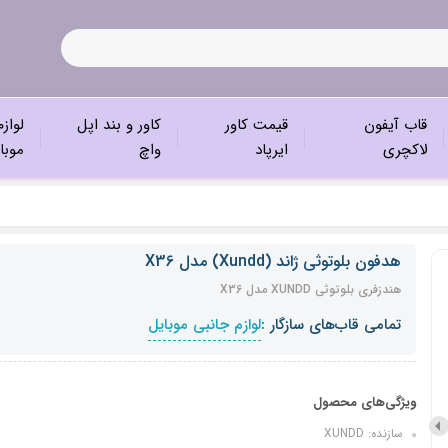
قاب آیفون
قیمت کاور
کاور و بند اپل
لواز
لاکچری
ایرپاد
واچ
موبا
هدفون بلوتوثی ژاند (Xundd) مدل X36
هندزفری بلوتوثی XUNDD مدل X36
تمامی قاب‌های سازگار :
لوازم جانبی موبایل
ویژگی‌های محصول
سازنده: XUNDD