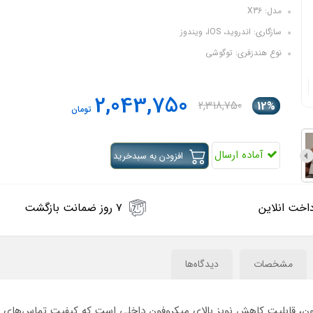
مدل: X36
سازگاری: اندروید، iOS، ویندوز
نوع هندزفری: توگوشی
2,043,750
2,318,750
12%
تومان
آماده ارسال
افزودن به سبدخرید
اخت انلاین
۷ روز ضمانت بازگشت
مشخصات
دیدگاه‌ها
ن، قابلیت کاهش نویز بالای میکروفون داخلی است که کیفیت تماس‌های شم