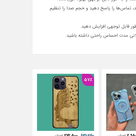
د، تماس‌ها را پاسخ دهید و حجم صدا را تنظیم
لانی مدت احساس راحتی داشته باشید.
37٪
481,250
285,000
306,250
272,
تومان
تومان
توم