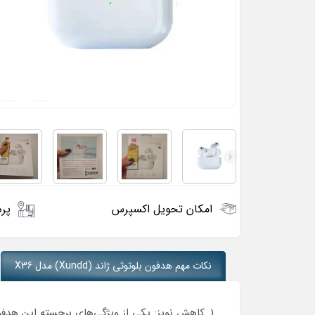
امکان تحویل اکسپرس
پرد
نکات مهم هدفون بلوتوثی ژاند (Xundd) مدل X36
کاهش نویز: یکی از ویژگی‌های برجسته این هدفو