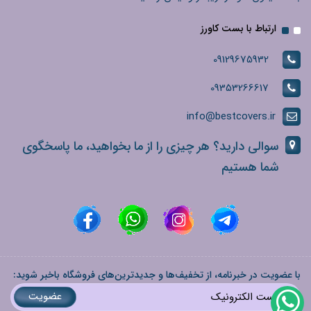
ارتباط با بست کاورز
09129675932
09353266617
info@bestcovers.ir
سوالی دارید؟ هر چیزی را از ما بخواهید، ما پاسخگوی
شما هستیم
با عضویت در خبرنامه، از تخفیف‌ها و جدیدترین‌های فروشگاه باخبر شوید:
عضویت