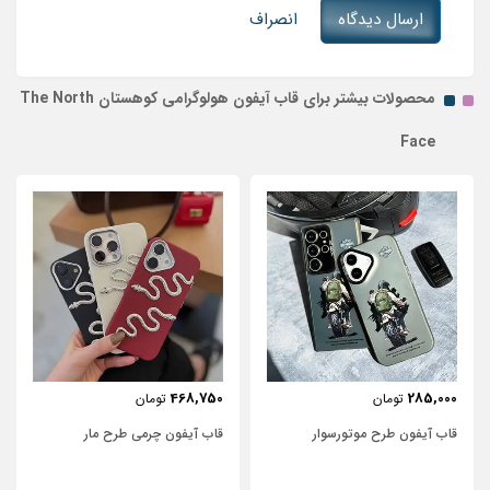
ارسال دیدگاه
انصراف
محصولات بیشتر برای قاب آیفون هولوگرامی کوهستان The North
Face
443,750
468,750
تومان
تومان
قاب آیفون چرمی طرح مار
قاب آیفون شفاف با پاپیون سفید و
نگین‌دار