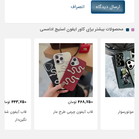
ارسال دیدگاه
انصراف
محصولات بیشتر برای کاور ایفون استیج ادامسی
443,750
468,750
تومان
تومان
قاب آیفون چرمی طرح مار
قاب آیفون شفاف با پاپیون سفید و
نگین‌دار