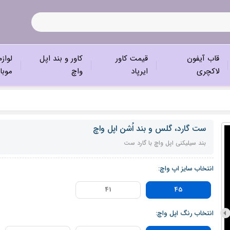
قاب آیفون
قیمت کاور
کاور و بند اپل
لواز
لاکچری
ایرپاد
واچ
موبا
ست گارد، گلس و بند اُشن اپل واچ
بند سیلیکنی اپل واچ با گارد ست
انتخاب سایز اپ واچ:
41
45
انتخاب رنگ اپل واچ: