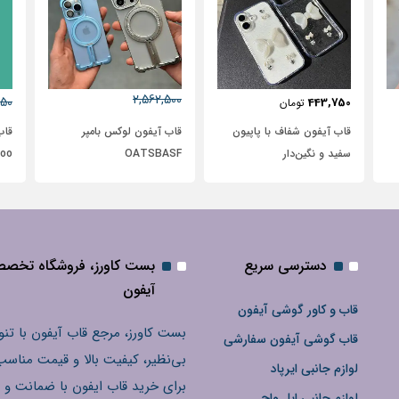
2,562,500
50
631,250
272,500
تومان
2,950,000
تومان
قاب آیفون لوکس بامپر
قاب گوشی آیفون 12 چوبی
OATSBASF
Bomboo طرح نیم رخ
آب
دسترسی سریع
بست کاورز، فروشگاه تخص
آیفون
قاب و کاور گوشی آیفون
بست کاورز، مرجع قاب آیفون با تنو
قاب گوشی آیفون سفارشی
بی‌نظیر، کیفیت بالا و قیمت مناسب
لوازم جانبی ایرپاد
برای خرید قاب ایفون با ضمانت و 
لوازم جانبی اپل واچ