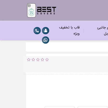
م جانبی
قاب با تخفیف
یل
ویژه