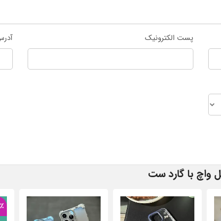
پست الکترونیک
آدرس
 واچ با گارد ست
٪
57٪