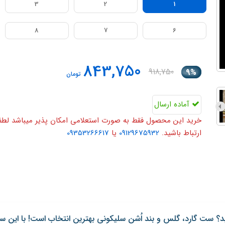
3
2
1
8
7
6
843,750
918,750
9%
تومان
آماده ارسال
خرید این محصول فقط به صورت استعلامی امکان پذیر میباشد لطفا ی
ارتباط باشید.
09129675932
یا
09353266617
ید؟ ست گارد، گلس و بند اُشن سلیکونی بهترین انتخاب است! با این 