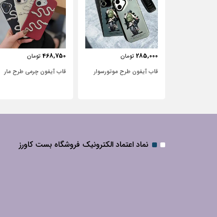
443,750
468,750
ان
تومان
تومان
ح موتور‌سوار
قاب آیفون چرمی طرح مار
قاب آیفون شفاف با پاپیون
سفید و نگین‌دار
نماد اعتماد الکترونیک فروشگاه بست کاورز