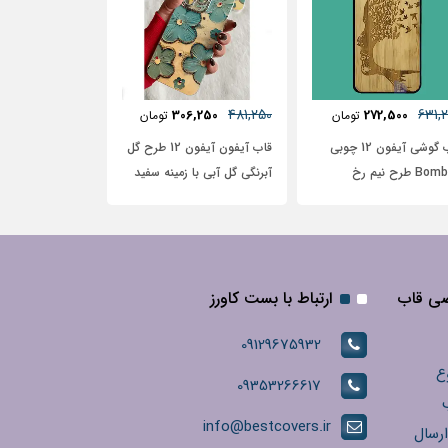
481,2
468,750
285,000
306,250
تومان
تومان
تومان
قاب آیفون آیفون 12 طرح گل
قاب آیفون طرح موتور‌سوار
قاب آیفون چرمی
رنگی گل آبی با زمینه سفید
صی قاب
ارتباط با بست کاورز
09129675932
ع
09353266617
info@bestcovers.ir
ارسال