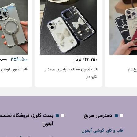
57٪
631,250
2,562,500
72,500
2,950,000
تومان
پاپیون سفید و
قاب آیفون لوکس بامپر OATSBASF
طرح نیم رخ
دسترسی سریع
بست کاورز، فروشگاه تخص
آیفون
قاب و کاور گوشی آیفون