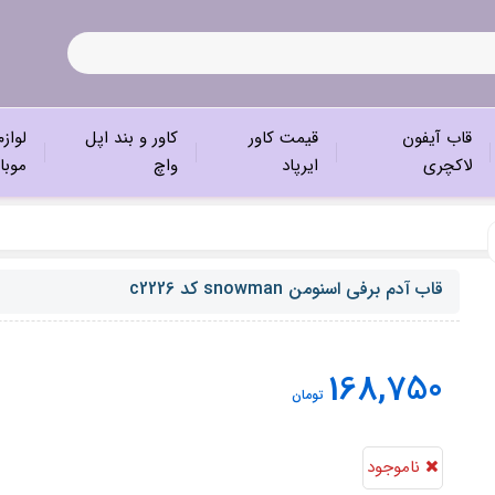
قاب آیفون
قیمت کاور
کاور و بند اپل
لواز
لاکچری
ایرپاد
واچ
موبا
قاب آدم برفی اسنومن snowman کد c2226
168,750
تومان
ناموجود