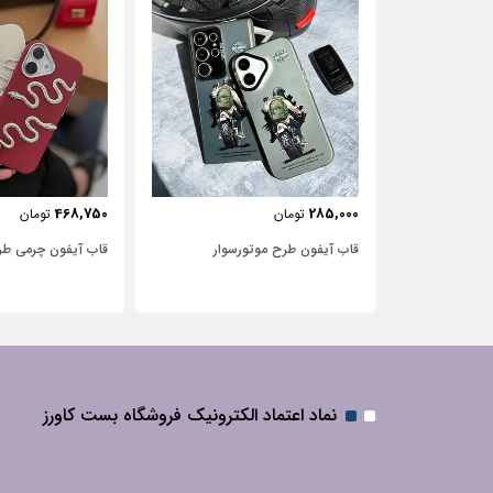
443,750
468,750
تومان
تومان
سوار
قاب آیفون چرمی طرح مار
قاب آیفون شفاف با 
نگین‌دار
نماد اعتماد الکترونیک فروشگاه بست کاورز