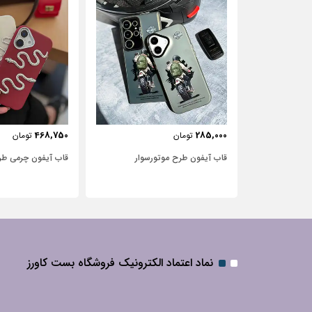
443,750
468,750
تومان
تومان
‌سوار
قاب آیفون چرمی طرح مار
قاب آیفون شفاف با
نگین‌دار
نماد اعتماد الکترونیک فروشگاه بست کاورز