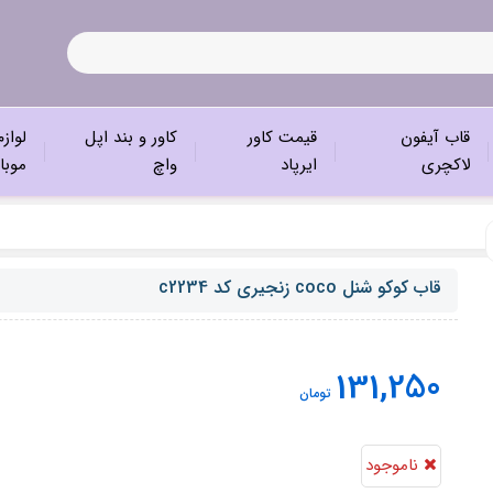
قاب آیفون
قیمت کاور
کاور و بند اپل
لواز
لاکچری
ایرپاد
واچ
موبا
قاب کوکو شنل coco زنجیری کد c2234
131,250
تومان
ناموجود