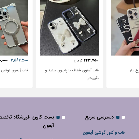
57٪
631,250
2,562,500
2,500
2,950,000
تومان
 پاپیون سفید و
قاب آیفون لوکس بامپر OATSBASF
طرح نیم رخ
دسترسی سریع
بست کاورز، فروشگاه تخص
آیفون
قاب و کاور گوشی آیفون