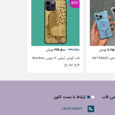
37٪
481,250
285,000
306,250
27
تومان
تومان
تومان
قاب گوشی آیفون 12 چوبی Bomboo
قاب آیفون آیفون 12 طرح گل آبرنگی
قاب آیفون طرح 
گل آبی با زمینه سفید
صی قاب
ارتباط با بست کاورز
09129675932