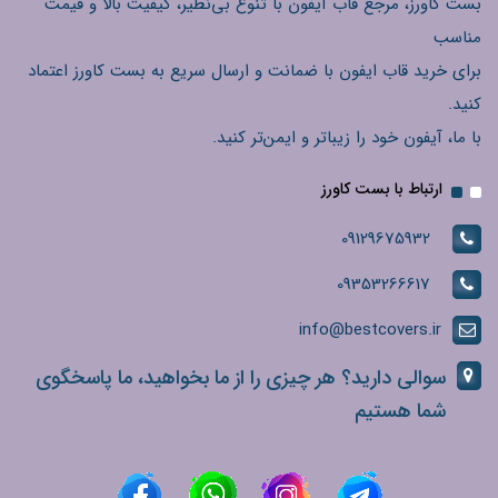
بست کاورز، مرجع قاب آیفون با تنوع بی‌نظیر، کیفیت بالا و قیمت
مناسب
برای خرید قاب ایفون با ضمانت و ارسال سریع به بست کاورز اعتماد
کنید.
با ما، آیفون خود را زیباتر و ایمن‌تر کنید.
ارتباط با بست کاورز
09129675932
09353266617
info@bestcovers.ir
سوالی دارید؟ هر چیزی را از ما بخواهید، ما پاسخگوی
شما هستیم