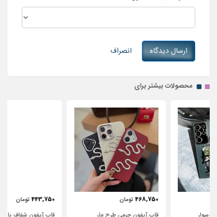
ارسال دیدگاه
انصراف
محصولات بیشتر برای
443,750
468,750
تومان
تومان
قاب آیفون چرمی طرح مار
قاب آیفون شفاف با پاپیون سفید و