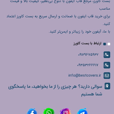
بست کاورز، مرجع قاب آیفون با تنوع بی‌نظیر، کیفیت بالا و قیمت
مناسب
برای خرید قاب ایفون با ضمانت و ارسال سریع به بست کاورز اعتماد
کنید.
با ما، آیفون خود را زیباتر و ایمن‌تر کنید.
ارتباط با بست کاورز
09129675932
09353266617
info@bestcovers.ir
سوالی دارید؟ هر چیزی را از ما بخواهید، ما پاسخگوی
شما هستیم