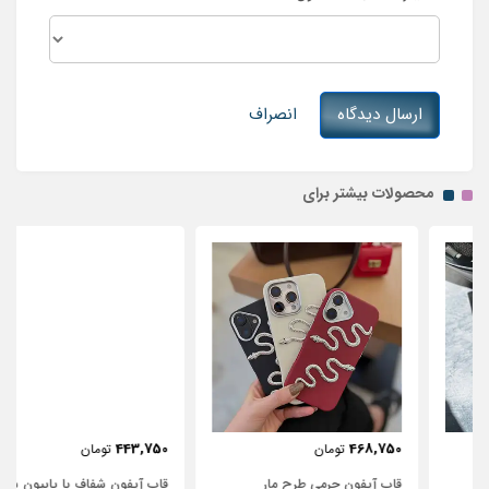
ارسال دیدگاه
انصراف
محصولات بیشتر برای
443,750
468,750
تومان
تومان
قاب آیفون چرمی طرح مار
قاب آیفون شفاف با پاپیون سفید و