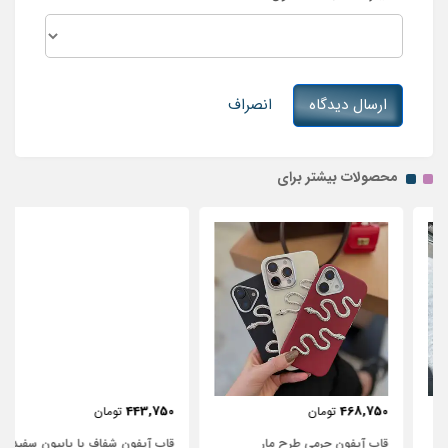
ارسال دیدگاه
انصراف
محصولات بیشتر برای
443,750
468,750
تومان
تومان
قاب آیفون چرمی طرح مار
قاب آیفون شفاف با پاپیون سفید و