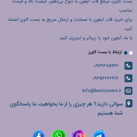
بست کاورز، مرجع قاب آیفون با تنوع بی‌نظیر، کیفیت بالا و قیمت
مناسب
برای خرید قاب ایفون با ضمانت و ارسال سریع به بست کاورز اعتماد
کنید.
با ما، آیفون خود را زیباتر و ایمن‌تر کنید.
ارتباط با بست کاورز
09129675932
09353266617
info@bestcovers.ir
سوالی دارید؟ هر چیزی را از ما بخواهید، ما پاسخگوی
شما هستیم