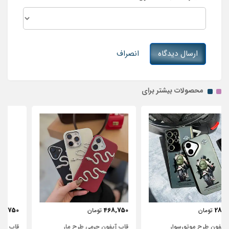
ارسال دیدگاه
انصراف
محصولات بیشتر برای
443,750
468,750
تومان
تومان
قاب آیفون چرمی طرح مار
قاب آیفون شفاف با پاپیون سفید و