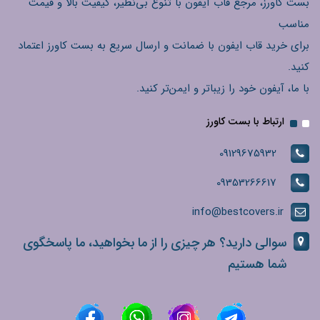
بست کاورز، مرجع قاب آیفون با تنوع بی‌نظیر، کیفیت بالا و قیمت
مناسب
برای خرید قاب ایفون با ضمانت و ارسال سریع به بست کاورز اعتماد
کنید.
با ما، آیفون خود را زیباتر و ایمن‌تر کنید.
ارتباط با بست کاورز
09129675932
09353266617
info@bestcovers.ir
سوالی دارید؟ هر چیزی را از ما بخواهید، ما پاسخگوی
شما هستیم