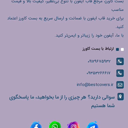
بست کاورز، مرجع قاب آیفون با تنوع بی‌نظیر، کیفیت بالا و قیمت
مناسب
برای خرید قاب ایفون با ضمانت و ارسال سریع به بست کاورز اعتماد
کنید.
با ما، آیفون خود را زیباتر و ایمن‌تر کنید.
ارتباط با بست کاورز
09129675932
09353266617
info@bestcovers.ir
سوالی دارید؟ هر چیزی را از ما بخواهید، ما پاسخگوی
شما هستیم