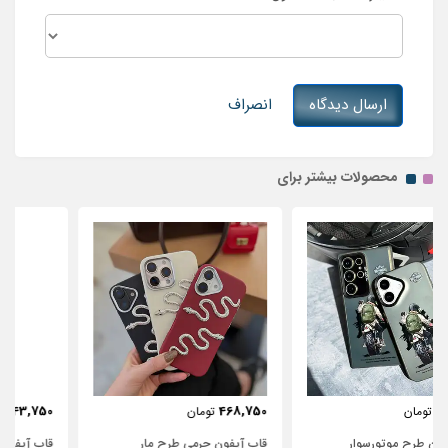
ارسال دیدگاه
انصراف
محصولات بیشتر برای
443,750
468,750
تومان
تومان
قاب آیفون چرمی طرح مار
قاب آیفون شفاف با پاپیون سفید و