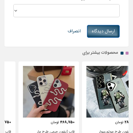
ارسال دیدگاه
انصراف
محصولات بیشتر برای
443,750
468,750
تومان
تومان
قاب آیفون چرمی طرح مار
قاب آیفون شفاف با پاپیون سفید و