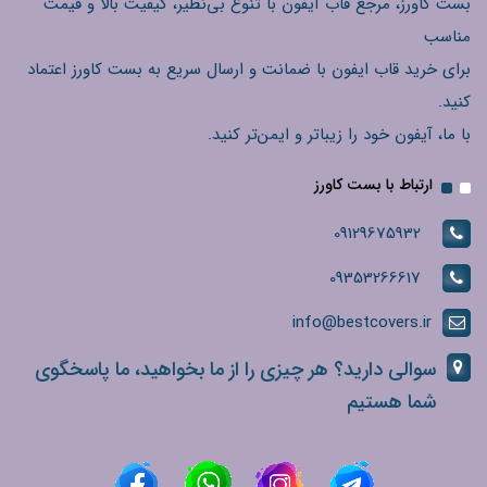
بست کاورز، مرجع قاب آیفون با تنوع بی‌نظیر، کیفیت بالا و قیمت
مناسب
برای خرید قاب ایفون با ضمانت و ارسال سریع به بست کاورز اعتماد
کنید.
با ما، آیفون خود را زیباتر و ایمن‌تر کنید.
ارتباط با بست کاورز
09129675932
09353266617
info@bestcovers.ir
سوالی دارید؟ هر چیزی را از ما بخواهید، ما پاسخگوی
شما هستیم