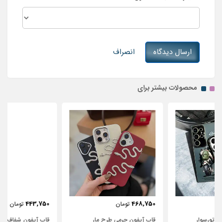
ارسال دیدگاه
انصراف
محصولات بیشتر برای
443,750
468,750
تومان
تومان
قاب آیفون چرمی طرح مار
قاب آیفون شفاف با پاپیون سفید و