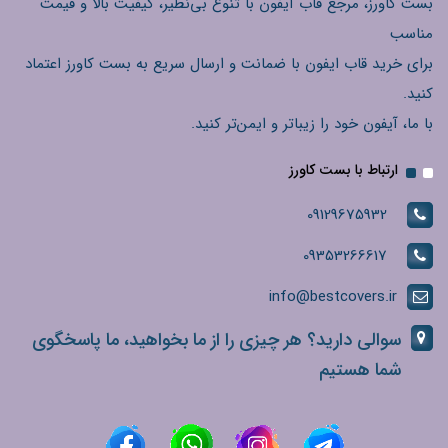
بست کاورز، مرجع قاب آیفون با تنوع بی‌نظیر، کیفیت بالا و قیمت
مناسب
برای خرید قاب ایفون با ضمانت و ارسال سریع به بست کاورز اعتماد
کنید.
با ما، آیفون خود را زیباتر و ایمن‌تر کنید.
ارتباط با بست کاورز
09129675932
09353266617
info@bestcovers.ir
سوالی دارید؟ هر چیزی را از ما بخواهید، ما پاسخگوی
شما هستیم