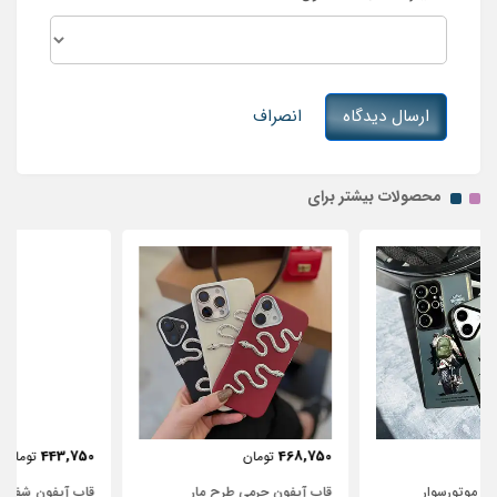
ارسال دیدگاه
انصراف
محصولات بیشتر برای
443,750
468,750
تومان
تومان
قاب آیفون چرمی طرح مار
قاب آیفون شفاف با پاپیون سفید و