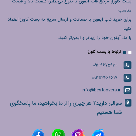
بست کاورز، مرجع قاب آیفون با تنوع بی‌نظیر، کیفیت بالا و قیمت
مناسب
برای خرید قاب ایفون با ضمانت و ارسال سریع به بست کاورز اعتماد
کنید.
با ما، آیفون خود را زیباتر و ایمن‌تر کنید.
ارتباط با بست کاورز
09129675932
09353266617
info@bestcovers.ir
سوالی دارید؟ هر چیزی را از ما بخواهید، ما پاسخگوی
شما هستیم