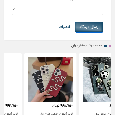
ارسال دیدگاه
انصراف
محصولات بیشتر برای
443,750
468,750
تومان
تومان
قاب آیفون چرمی طرح مار
قاب آیفون شفاف با پاپیون سفید و