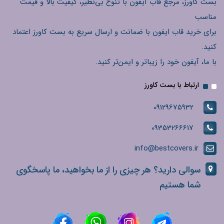
بست کاورز، مرجع قاب آیفون با تنوع بی‌نظیر، کیفیت بالا و قیمت
مناسب
برای خرید قاب ایفون با ضمانت و ارسال سریع به بست کاورز اعتماد
کنید.
با ما، آیفون خود را زیباتر و ایمن‌تر کنید.
ارتباط با بست کاورز
09129675932
09353266617
info@bestcovers.ir
سوالی دارید؟ هر چیزی را از ما بخواهید، ما پاسخگوی
شما هستیم