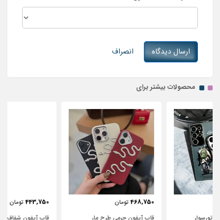
ارسال دیدگاه
انصراف
محصولات بیشتر برای
443,750
468,750
تومان
تومان
قاب آیفون چرمی طرح مار
قاب آیفون شفاف با پاپیون سفید و