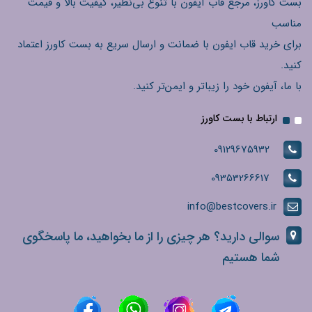
بست کاورز، مرجع قاب آیفون با تنوع بی‌نظیر، کیفیت بالا و قیمت
مناسب
برای خرید قاب ایفون با ضمانت و ارسال سریع به بست کاورز اعتماد
کنید.
با ما، آیفون خود را زیباتر و ایمن‌تر کنید.
ارتباط با بست کاورز
09129675932
09353266617
info@bestcovers.ir
سوالی دارید؟ هر چیزی را از ما بخواهید، ما پاسخگوی
شما هستیم