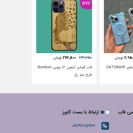
37٪
481,250
6
5,000
306,250
272,500
تومان
تومان
قاب گوشی آیفون 12 چوبی Bomboo
قاب آیفون آیفون 12 طرح گل آبرنگی
قاب آی
 رخ
گل آبی با زمینه سفید
صی قاب
ارتباط با بست کاورز
09129675932