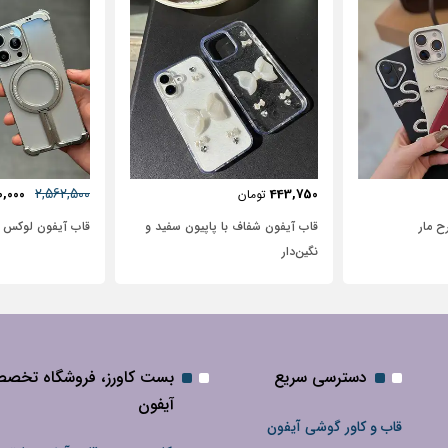
57٪
31,250
2,562,500
2,950,000
تومان
تومان
 شفاف با پاپیون سفید و
قاب آیفون لوکس بامپر OATSBASF
طرح نیم
دسترسی سریع
بست کاورز، فروشگاه تخص
آیفون
قاب و کاور گوشی آیفون