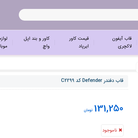
قاب آیفون
قیمت کاور
کاور و بند اپل
لواز
لاکچری
ایرپاد
واچ
موبا
قاب دفندر Defender کد C2299
131,250
تومان
ناموجود