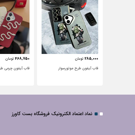
443,750
468,750
ومان
تومان
طرح موتور‌سوار
قاب آیفون چرمی طرح مار
قاب آیفون
نگین‌دار
نماد اعتماد الکترونیک فروشگاه بست کاورز