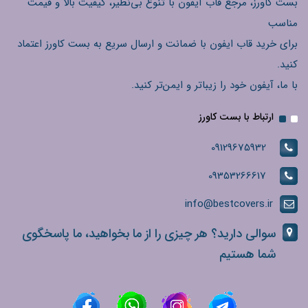
بست کاورز، مرجع قاب آیفون با تنوع بی‌نظیر، کیفیت بالا و قیمت
مناسب
برای خرید قاب ایفون با ضمانت و ارسال سریع به بست کاورز اعتماد
کنید.
با ما، آیفون خود را زیباتر و ایمن‌تر کنید.
ارتباط با بست کاورز
09129675932
09353266617
info@bestcovers.ir
سوالی دارید؟ هر چیزی را از ما بخواهید، ما پاسخگوی
شما هستیم