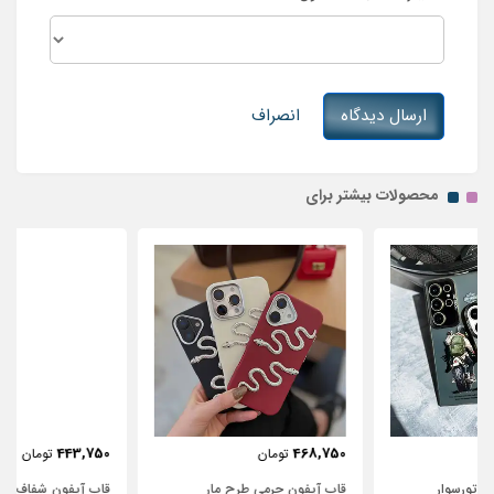
ارسال دیدگاه
انصراف
محصولات بیشتر برای
443,750
468,750
تومان
تومان
قاب آیفون چرمی طرح مار
قاب آیفون شفاف با پاپیون سفید و