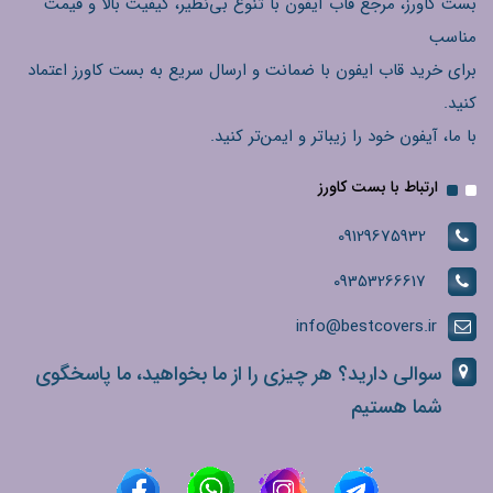
بست کاورز، مرجع قاب آیفون با تنوع بی‌نظیر، کیفیت بالا و قیمت
مناسب
برای خرید قاب ایفون با ضمانت و ارسال سریع به بست کاورز اعتماد
کنید.
با ما، آیفون خود را زیباتر و ایمن‌تر کنید.
ارتباط با بست کاورز
09129675932
09353266617
info@bestcovers.ir
سوالی دارید؟ هر چیزی را از ما بخواهید، ما پاسخگوی
شما هستیم