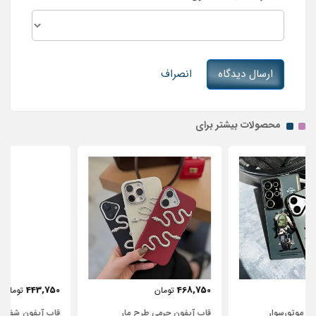
ارسال دیدگاه
انصراف
محصولات بیشتر برای
443,750
468,750
تومان
تومان
قاب آیفون چرمی طرح مار
قاب آیفون شفاف با پاپیون سفید و