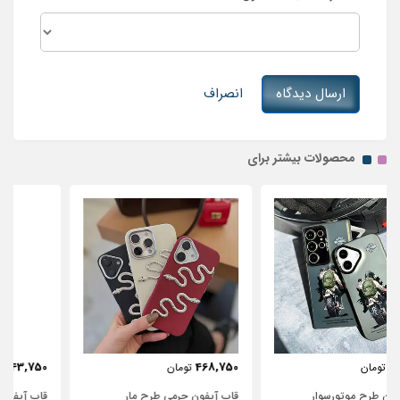
ارسال دیدگاه
انصراف
محصولات بیشتر برای
443,750
468,750
تومان
تومان
قاب آیفون چرمی طرح مار
قاب آیفون شفاف با پاپیون سفید و