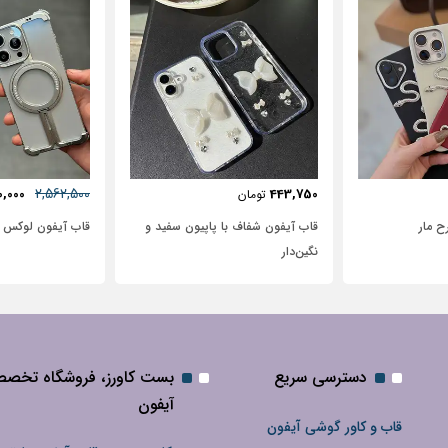
57٪
631,250
2,562,500
72,500
2,950,000
تومان
پاپیون سفید و
قاب آیفون لوکس بامپر OATSBASF
طرح نیم رخ
دسترسی سریع
بست کاورز، فروشگاه تخص
آیفون
قاب و کاور گوشی آیفون