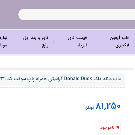
قاب آیفون
قیمت کاور
کاور و بند اپل
لواز
لاکچری
ایرپاد
واچ
موبا
قاب دانلد داک Donald Duck گرافیتی همراه پاپ سوکت کد C2331
81,250
تومان
ناموجود