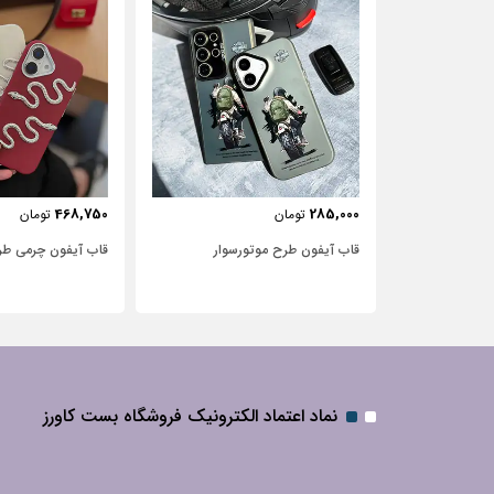
443,750
468,750
تومان
تومان
سوار
قاب آیفون چرمی طرح مار
قاب آیفون شفاف با 
نگین‌دار
نماد اعتماد الکترونیک فروشگاه بست کاورز