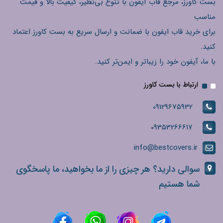
بست کاورز، مرجع قاب آیفون با تنوع بی‌نظیر، کیفیت بالا و قیمت
مناسب
برای خرید قاب ایفون با ضمانت و ارسال سریع به بست کاورز اعتماد
کنید.
با ما، آیفون خود را زیباتر و ایمن‌تر کنید.
ارتباط با بست کاورز
09129675932
09353266617
info@bestcovers.ir
سوالی دارید؟ هر چیزی را از ما بخواهید، ما پاسخگوی
شما هستیم