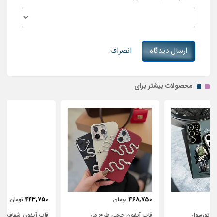
ارسال دیدگاه
انصراف
محصولات بیشتر برای
443,750
468,750
تومان
تومان
قاب آیفون چرمی طرح مار
قاب آیفون شفاف با پاپیون سفید و