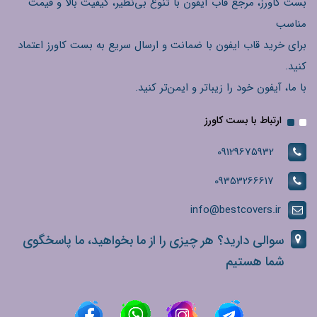
بست کاورز، مرجع قاب آیفون با تنوع بی‌نظیر، کیفیت بالا و قیمت
مناسب
برای خرید قاب ایفون با ضمانت و ارسال سریع به بست کاورز اعتماد
کنید.
با ما، آیفون خود را زیباتر و ایمن‌تر کنید.
ارتباط با بست کاورز
09129675932
09353266617
info@bestcovers.ir
سوالی دارید؟ هر چیزی را از ما بخواهید، ما پاسخگوی
شما هستیم