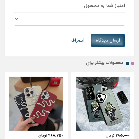
امتیاز شما به محصول
ارسال دیدگاه
انصراف
محصولات بیشتر برای
443,750
468,750
ومان
تومان
توما