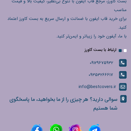
بست کاورز، مرجع قاب آیفون با تنوع بی‌نظیر، کیفیت بالا و قیمت
مناسب
برای خرید قاب ایفون با ضمانت و ارسال سریع به بست کاورز اعتماد
کنید.
با ما، آیفون خود را زیباتر و ایمن‌تر کنید.
ارتباط با بست کاورز
09129675932
09353266617
info@bestcovers.ir
سوالی دارید؟ هر چیزی را از ما بخواهید، ما پاسخگوی
شما هستیم