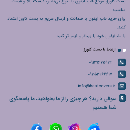
بست کاورز، مرجع قاب آیفون با تنوع بی‌نظیر، کیفیت بالا و قیمت
مناسب
برای خرید قاب ایفون با ضمانت و ارسال سریع به بست کاورز اعتماد
کنید.
با ما، آیفون خود را زیباتر و ایمن‌تر کنید.
ارتباط با بست کاورز
09129675932
09353266617
info@bestcovers.ir
سوالی دارید؟ هر چیزی را از ما بخواهید، ما پاسخگوی
شما هستیم