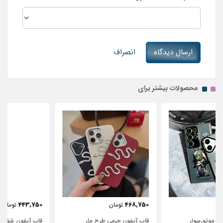
ارسال دیدگاه
انصراف
محصولات بیشتر برای
443,750
468,750
تومان
تومان
قاب آیفون چرمی طرح مار
قاب آیفون شفاف با پاپیون سفید و