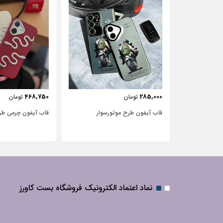
443,750
468,750
تومان
تومان
ر‌سوار
قاب آیفون چرمی طرح مار
قاب آیفون شفاف با
نگین‌دار
نماد اعتماد الکترونیک فروشگاه بست کاورز