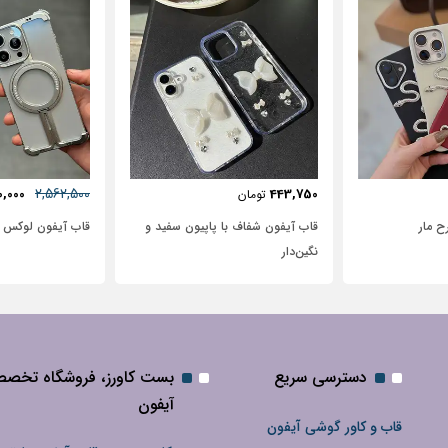
57٪
631,250
2,562,500
2,500
2,950,000
تومان
 پاپیون سفید و
قاب آیفون لوکس بامپر OATSBASF
طرح نیم رخ
دسترسی سریع
بست کاورز، فروشگاه تخص
آیفون
قاب و کاور گوشی آیفون