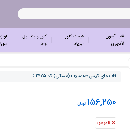
قاب آیفون
قیمت کاور
کاور و بند اپل
لواز
لاکچری
ایرپاد
واچ
موبا
قاب مای کیس mycase (مشکی) کد C2425
156,250
تومان
ناموجود