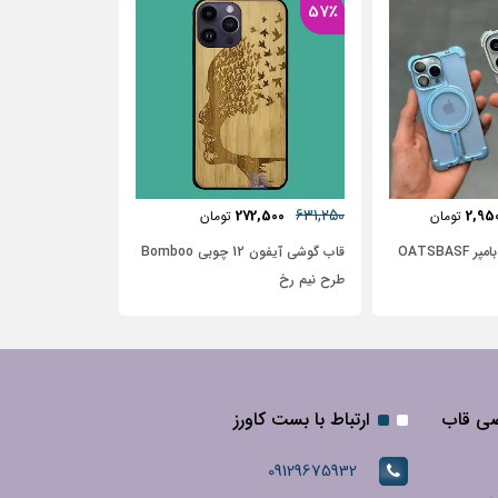
37٪
481,250
285,000
306,250
27
تومان
تومان
تومان
قاب گوشی آیفون 12 چوبی Bomboo
قاب آیفون آیفون 12 طرح گل آبرنگی
قاب آیفون طرح 
گل آبی با زمینه سفید
صی قاب
ارتباط با بست کاورز
09129675932