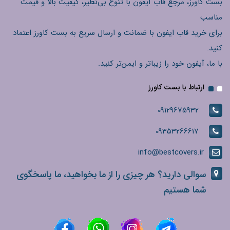
بست کاورز، مرجع قاب آیفون با تنوع بی‌نظیر، کیفیت بالا و قیمت
مناسب
برای خرید قاب ایفون با ضمانت و ارسال سریع به بست کاورز اعتماد
کنید.
با ما، آیفون خود را زیباتر و ایمن‌تر کنید.
ارتباط با بست کاورز
09129675932
09353266617
info@bestcovers.ir
سوالی دارید؟ هر چیزی را از ما بخواهید، ما پاسخگوی
شما هستیم