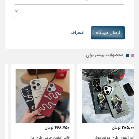
ارسال دیدگاه
انصراف
محصولات بیشتر برای
443,750
468,750
تومان
تومان
قاب آیفون چرمی طرح مار
قاب آیفون شفاف با پاپیون سفید و