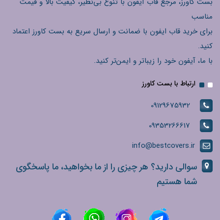
بست کاورز، مرجع قاب آیفون با تنوع بی‌نظیر، کیفیت بالا و قیمت
مناسب
برای خرید قاب ایفون با ضمانت و ارسال سریع به بست کاورز اعتماد
کنید.
با ما، آیفون خود را زیباتر و ایمن‌تر کنید.
ارتباط با بست کاورز
09129675932
09353266617
info@bestcovers.ir
سوالی دارید؟ هر چیزی را از ما بخواهید، ما پاسخگوی
شما هستیم