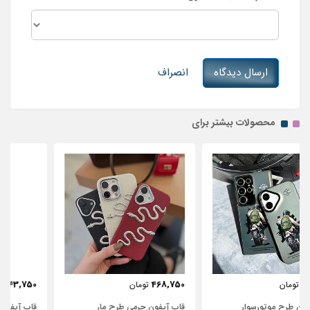
ارسال دیدگاه
انصراف
محصولات بیشتر برای
443,750
468,750
تومان
تومان
قاب آیفون چرمی طرح مار
قاب آیفون شفاف با پاپیون سفید و