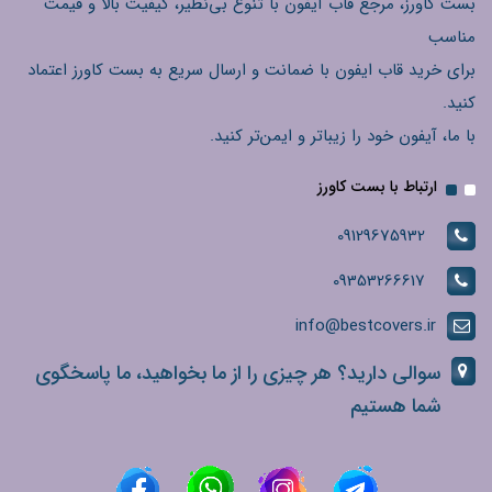
بست کاورز، مرجع قاب آیفون با تنوع بی‌نظیر، کیفیت بالا و قیمت
مناسب
برای خرید قاب ایفون با ضمانت و ارسال سریع به بست کاورز اعتماد
کنید.
با ما، آیفون خود را زیباتر و ایمن‌تر کنید.
ارتباط با بست کاورز
09129675932
09353266617
info@bestcovers.ir
سوالی دارید؟ هر چیزی را از ما بخواهید، ما پاسخگوی
شما هستیم