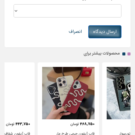
ارسال دیدگاه
انصراف
محصولات بیشتر برای
443,750
468,750
تومان
تومان
قاب آیفون چرمی طرح مار
قاب آیفون شفاف با پاپیون سفید و