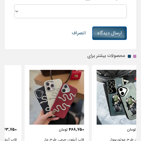
ارسال دیدگاه
انصراف
محصولات بیشتر برای
443,750
468,750
تومان
تومان
قاب آیفون چرمی طرح مار
قاب آیفون شفاف با پاپیون سفید و