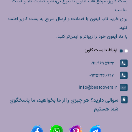
بست کاورز، مرجع قاب آیفون با تنوع بی‌نظیر، کیفیت بالا و قیمت
مناسب
برای خرید قاب ایفون با ضمانت و ارسال سریع به بست کاورز اعتماد
کنید.
با ما، آیفون خود را زیباتر و ایمن‌تر کنید.
ارتباط با بست کاورز
09129675932
09353266617
info@bestcovers.ir
سوالی دارید؟ هر چیزی را از ما بخواهید، ما پاسخگوی
شما هستیم