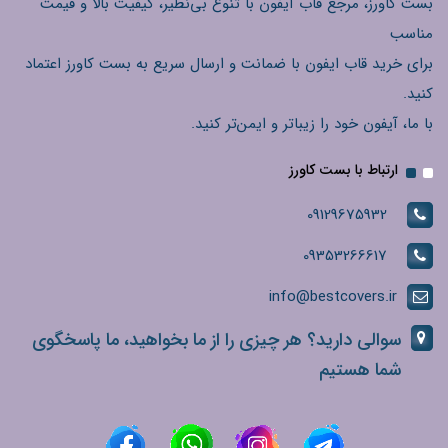
بست کاورز، مرجع قاب آیفون با تنوع بی‌نظیر، کیفیت بالا و قیمت
مناسب
برای خرید قاب ایفون با ضمانت و ارسال سریع به بست کاورز اعتماد
کنید.
با ما، آیفون خود را زیباتر و ایمن‌تر کنید.
ارتباط با بست کاورز
09129675932
09353266617
info@bestcovers.ir
سوالی دارید؟ هر چیزی را از ما بخواهید، ما پاسخگوی
شما هستیم