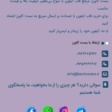
بست کاورز، مرجع قاب آیفون با تنوع بی‌نظیر، کیفیت بالا و قیمت
مناسب
برای خرید قاب ایفون با ضمانت و ارسال سریع به بست کاورز اعتماد
کنید.
با ما، آیفون خود را زیباتر و ایمن‌تر کنید.
ارتباط با بست کاورز
09129675932
09353266617
info@bestcovers.ir
سوالی دارید؟ هر چیزی را از ما بخواهید، ما پاسخگوی
شما هستیم