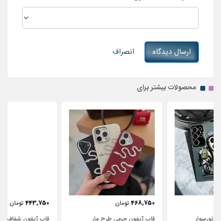
ارسال دیدگاه
انصراف
محصولات بیشتر برای
443,750
468,750
تومان
تومان
قاب آیفون چرمی طرح مار
قاب آیفون شفاف با پاپیون سفید و