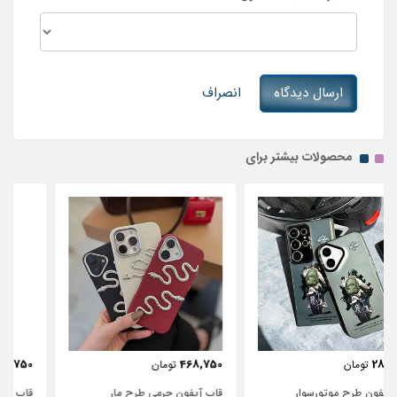
ارسال دیدگاه
انصراف
محصولات بیشتر برای
443,750
468,750
تومان
تومان
قاب آیفون چرمی طرح مار
قاب آیفون شفاف با پاپیون سفید و