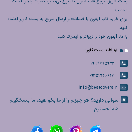
بست کاورز، مرجع قاب آیفون با تنوع بی‌نظیر، کیفیت بالا و قیمت
مناسب
برای خرید قاب ایفون با ضمانت و ارسال سریع به بست کاورز اعتماد
کنید.
با ما، آیفون خود را زیباتر و ایمن‌تر کنید.
ارتباط با بست کاورز
09129675932
09353266617
info@bestcovers.ir
سوالی دارید؟ هر چیزی را از ما بخواهید، ما پاسخگوی
شما هستیم